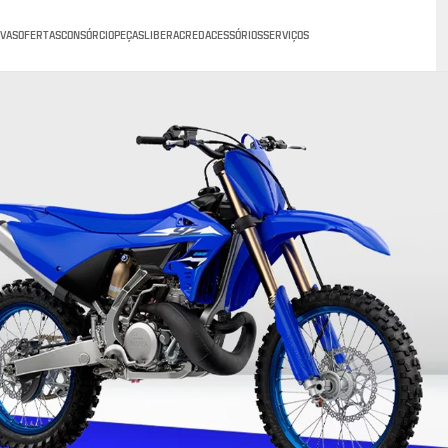
VAS
OFERTAS
CONSÓRCIO
PEÇAS
LIBERACRED
ACESSÓRIOS
SERVIÇOS